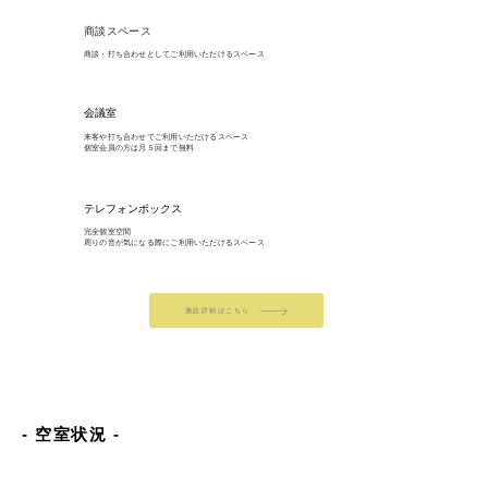
​商談スペース
​商談・打ち合わせとしてご利用いただけるスペース
​会議室
来客や打ち合わせでご利用いただけるスペース
​個室会員の方は月５回まで無料
​​テレフォンボックス
​完全個室空間
​周りの音が気になる際にご利用いただけるスペース
施設詳細はこちら
​- 空室状況 -