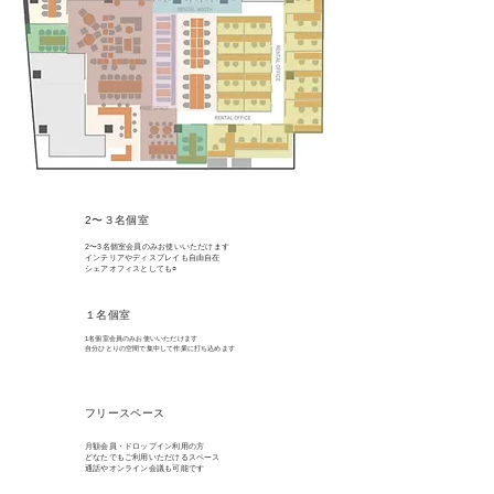
​2〜３名個室
2〜3名個室会員のみお使いいただけます
インテリアやディスプレイも自由自在
シェアオフィスとしても○
​１名個室
1名個室会員のみお使いいただけます
​自分ひとりの空間で集中して作業に打ち込めます
​フリースペース
月額会員・ドロップイン利用の方
どなたでもご利用いただけるスペース
​通話やオンライン会議も可能です