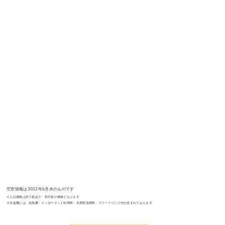
空室情報は2022年6月末のものです
※上記価格は全て税込で、割引前の価格となります
※共益費には、光熱費・インターネット利用料・共用部清掃料・フリードリンク代が含まれております