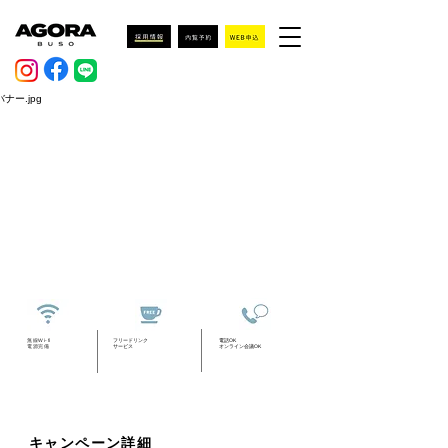
無線Wi-fi
フリードリンク
電話OK
​電源完備
​サービス
オンライン会議OK
​キャンペーン詳細