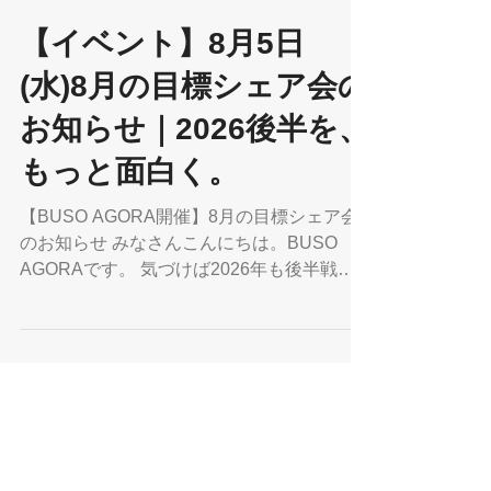
BUSO AGORA
7月1日
読了時間: 3分
【イベント】8月5日
(水)8月の目標シェア会の
お知らせ｜2026後半を、
もっと面白く。
【BUSO AGORA開催】8月の目標シェア会
のお知らせ みなさんこんにちは。BUSO
AGORAです。 気づけば2026年も後半戦。
年始に思い描いていたことは進んでいます
か？ 新しく挑戦したいこと、進めたい仕
事、会ってみたい人。忙しい毎日の中では、
立ち止まって考える時間は意外と少ないもの
です。 そこで8月の目標シェア会では、
「2026後半を、もっと面白く。」をテーマ