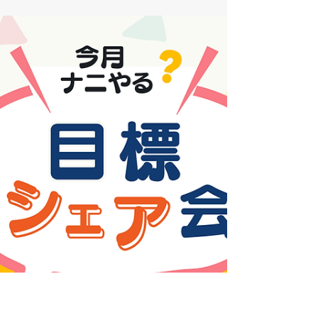
meets TALK（ランチ・ミーツ・トーク）」
は、 コワーキングスペースで月1回ひらかれ
るテーマ型のランチ交流会です。お昼ごはん
を食べながら、ちょっと話してみたいこと
を、 毎月変わるテーマにそって、ゆるく語
り合う時間。 ・フリーランス、会社員、複
業、副業 ・仕事のこと、暮らしのこと、自
分のこれから そんな話題を、「誰かと話せ
る場所」で共有することで、 ヒントや気づ
き、自然なつながりが生まれます。 6月開催
の様子 📣 7月のテーマはこちら！ 発信して
る人、集まれ！ 〜SNS・ブログ・音声配
信、続けるリアル〜 Instagram、Threads、
ブログ、音声配信…。 今は誰でも気軽に発
信できる時代ですが、 「何を投稿しよ
う？」 「続けるのって難しい」 「反応が気
になる…」 そんな悩みを感じたことはあり
ませんか？ 7月のLUNCH meets TALKで
は、 SNSやブログなど、何らかの発信をし