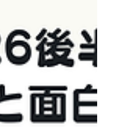
好奇心シェアランチ〜 仕事や日々のことで
忙しくしていると、いつの間にか「自分が楽
しむ時間」を忘れてしまうことはありません
か？ でも、大人になってから見つける「好
き」「楽しい」「もっと知りたい」という気
持ちは、毎日を豊かにしてくれる大切なも
の。 9月のLUNCH meets TALKでは、最近
ハマっていることや、新しく始めたことを持
ち寄って、ゆるくお話しするラン