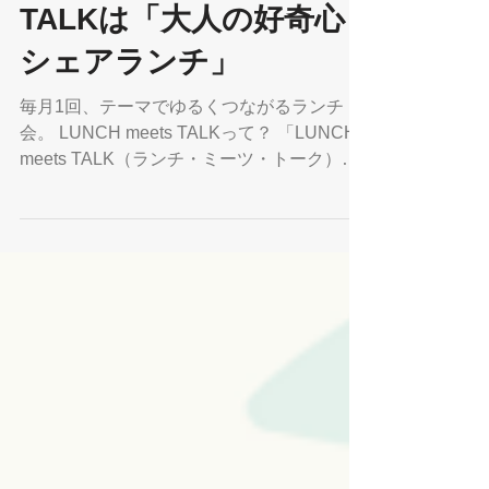
か？8月のLUNCH meets
TALKは「大人の好奇心
シェアランチ」
毎月1回、テーマでゆるくつながるランチ
会。 LUNCH meets TALKって？ 「LUNCH
meets TALK（ランチ・ミーツ・トーク）」
は、 コワーキングスペースで月1回ひらかれ
るテーマ型のランチ交流会です。お昼ごはん
を食べながら、ちょっと話してみたいこと
を、 毎月変わるテーマにそって、ゆるく語
り合う時間。 ・フリーランス、会社員、複
業、副業 ・仕事のこと、暮らしのこと、自
分のこれから そんな話題を、「誰かと話せ
る場所」で共有することで、 ヒントや気づ
き、自然なつながりが生まれます。 7月開催
の様子 📣 8月のテーマはこちら！ 🔥 最近、
夢中になってることありますか？ 〜大人の