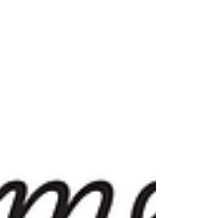
に開催します。 目標シェア会とは？ 目標シ
ェア会は、仕事や暮らし、これから挑戦した
いことをランチを食べながら気軽に話すイベ
ントです。 目標数字じゃなくてもOK。 まと
まっていなくてもOK。 聞くだけの参加も大
歓迎です。 「これからどんなことに挑戦し
てみたい？」 「今年後半はどんな仕事をし
ていたらワクワクする？」 そんな想いを言
葉にすることで、自分の考えが整理された
り、新しいヒントが見つかったりする時間に
なればと思っています。 7月開催の様子 7月
は、少人数だったこともあり、「今月の目
標」を発表するというより、それぞれが最近
ワクワクしていることや、これからやってみ
たいことを自由にシェア