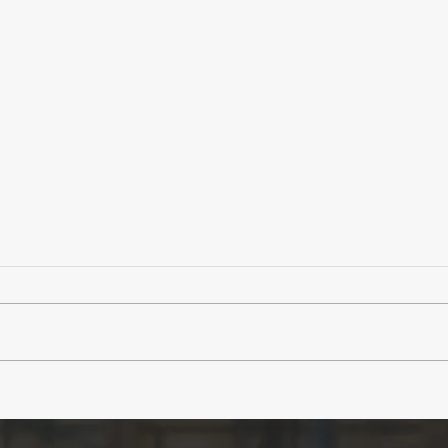
【イベント】最近、夢中にな
【A
ってることありますか？8月
夏、
のLUNCH meets TALKは
ーキ