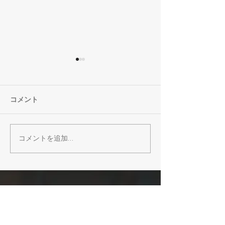
コメント
コメントを追加…
【イベント】最近、夢中
【AGORA4拠
になってることあります
の夏、あなたに
か？8月のLUNCH meets
のコワーキング
TALKは「大人の好奇心シ
よう。WORK P
ェアランチ」
MATCH開催！
HOME
​ホーム