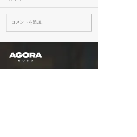
コメントを追加…
【イベント】最近、夢中
【AGORA4拠
になってることあります
の夏、あなたに
か？8月のLUNCH meets
のコワーキング
TALKは「大人の好奇心シ
よう。WORK P
ェアランチ」
MATCH開催！
HOME
​ホーム
NEWS
ニュース
PLAN
​プラン​
FLOOR MAP
​フロアマップ
GALLERY
​ギャラリー