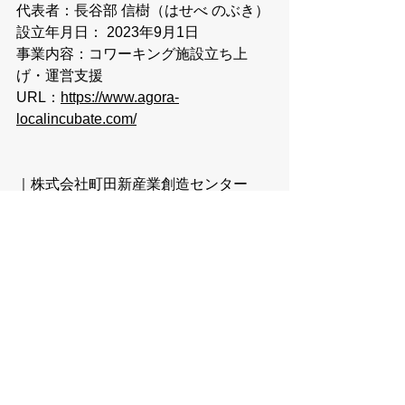
代表者：長谷部 信樹（はせべ のぶき）
設立年月日： 2023年9月1日
事業内容：コワーキング施設立ち上
げ・運営支援
URL：
https://www.agora-
localincubate.com/
｜株式会社町田新産業創造センター
所在地：東京都町田市中町1-4-2
代表者：櫻井 純（さくらい じゅん）
設立年月日：2013年1月29日
事業内容：
創業支援を主としたコンサ
ルティング業務、インキュベーション
等施設管理
URL：
https://mbda.jp/ 