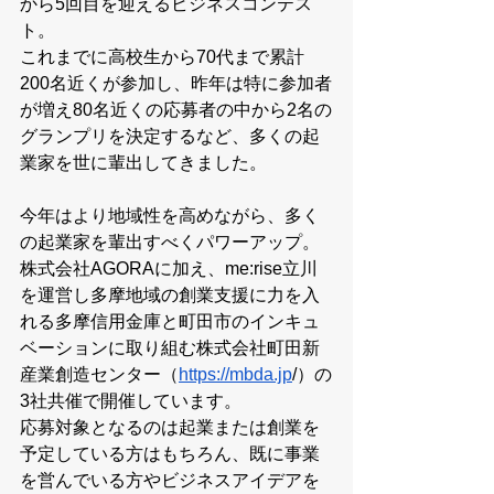
から5回目を迎えるビジネスコンテス
ト。
これまでに高校生から70代まで累計
200名近くが参加し、昨年は特に参加者
が増え80名近くの応募者の中から2名の
グランプリを決定するなど、多くの起
業家を世に輩出してきました。
今年はより地域性を高めながら、多く
の起業家を輩出すべくパワーアップ。
株式会社AGORAに加え、me:rise立川
を運営し多摩地域の創業支援に力を入
れる多摩信用金庫と町田市のインキュ
ベーションに取り組む株式会社町田新
産業創造センター（
https://mbda.jp
/）の
3社共催で開催しています。
応募対象となるのは起業または創業を
予定している方はもちろん、既に事業
を営んでいる方やビジネスアイデアを