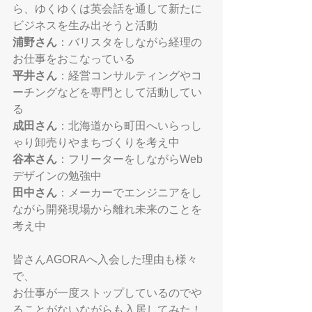
ら、ゆくゆくは英会話を通して新たに
ビジネスを生み出そうと活動
浦野さん
：バリスタをしながら経理の
お仕事をおこなっている
平井さん
：経営コンサルティングやコ
ーチングなどを専門として活動してい
る
成田さん
：北海道から町田へいらっし
ゃり卸売りやまちづくりを考え中
谷本さん
：フリーターをしながらWeb
デザインの勉強中
田中さん
：メーカーでエンジニアをし
ながら開発現場から離れ未来のことを
考え中 
皆さんAGORAへ入会した理由も様々
で、
お仕事が一度ストップしているのでや
ることがないながらも入居してみた！