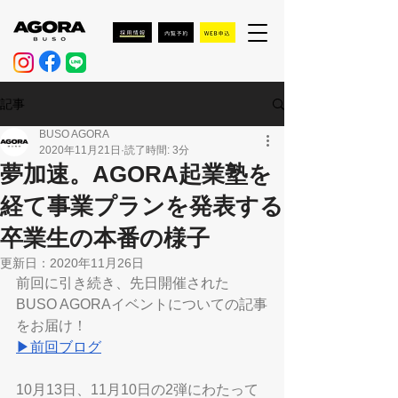
記事
BUSO AGORA
2020年11月21日
読了時間: 3分
夢加速。AGORA起業塾を
経て事業プランを発表する
卒業生の本番の様子
更新日：
2020年11月26日
前回に引き続き、先日開催された
BUSO AGORAイベントについての記事
をお届け！
▶前回ブログ
10月13日、11月10日の2弾にわたって