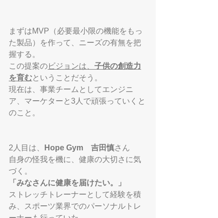
まずはMVP（必要最小限の機能をもっ
た製品）を作って、ニーズの有無を把
握する。
この提案の
ビジョンは、
子供の創造力
を育む
ということだそう。
現在は、事業チームとしてエンジニ
ア、マーケターと3人で頑張っていくと
のこと。
2人目は、
Hope Gym　吉田慎
さん　
自身の怪我を機に、健康の大切さに気
づく。
「みなさんに健康を届けたい。」
ストレッチトレーナーとして経験を積
み、スポーツ業界でのパーソナルトレ
ーナーも行っていた。