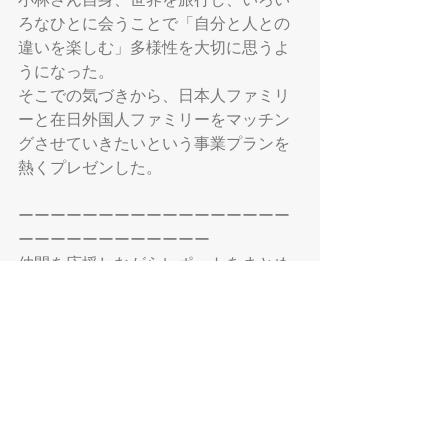
ろなひとに会うことで「自分と人との
違いを楽しむ」多様性を大切に思うよ
うになった。
そこでの気づきから、
日本人ファミリ
ーと在日外国人ファミリーをマッチン
グさせていきたいという事業プランを
熱くプレゼンした。
ーーーーーーーーーーーーーーーーー
ーーーーーーーーーーーー
仲間を応援しながらレポートをまとめ
てくださった、ライターようへいさ
ん。
ありがとうございました✨
 参加者からの評価を受け、更なる事業
加速を目指す第1陣メンバー。
引き続き、第2陣メンバーの様子もお届