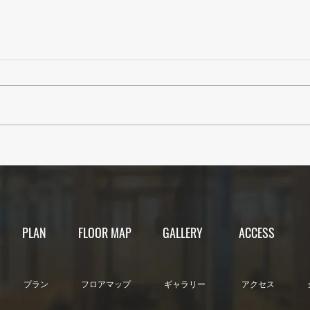
【カレンダー】2025年9月営
【カ
業日
業日
PLAN
FLOOR MAP
GALLERY
ACCESS
​プラン​
​フロアマップ
​ギャラリー
​アクセス