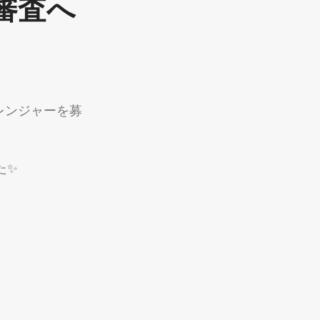
終審査へ
た✨