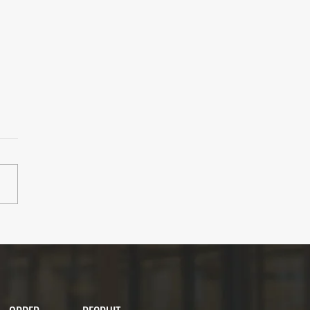
ベント】発信してる人、
！7月のLUNCH meets
LKは「SNS・ブログ・音
信、続けるリアル」