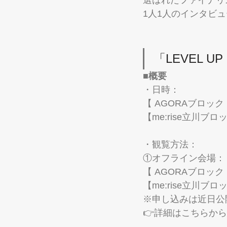
1人1人のインタビ
「LEVEL U
■概要
・日時： 
【 AGORAブロック 】
【me:rise立川ブロッ
・観覧方法：
①オフライン会場：
【 AGORAブロッ
【me:rise立川ブ
※申し込みは近日公
👉詳細はこちらか