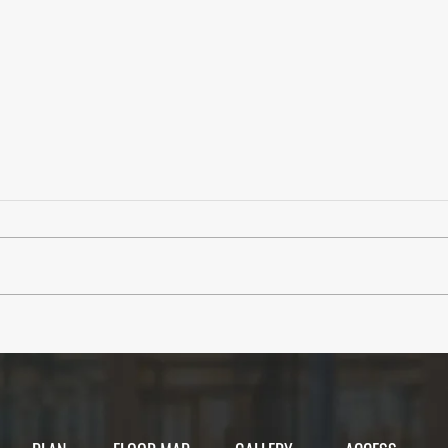
【イベント】8月5日(水)8月の
【イ
目標シェア会のお知らせ｜
集まれ
2026後半を、もっと面白く。
TA
声配