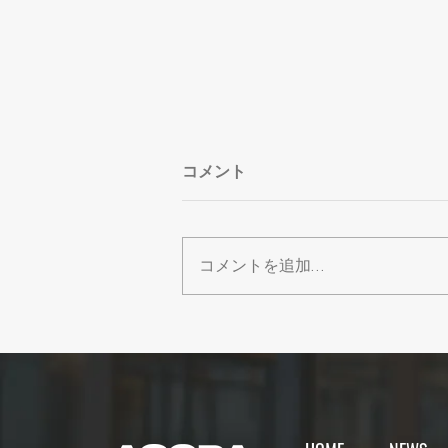
コメント
コメントを追加…
【イベント】最近、夢中にな
ってることありますか？8月
のLUNCH meets TALKは
「大人の好奇心シェアラン
チ」