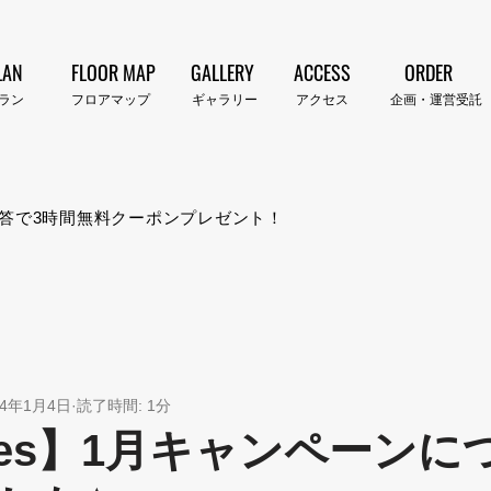
LAN
FLOOR MAP
GALLERY
ACCESS
ORDER
プラン​
​フロアマップ
​ギャラリー
​アクセス
企画・運営受託
答で3時間無料クーポンプレゼント！
24年1月4日
読了時間: 1分
imes】1月キャンペーンに