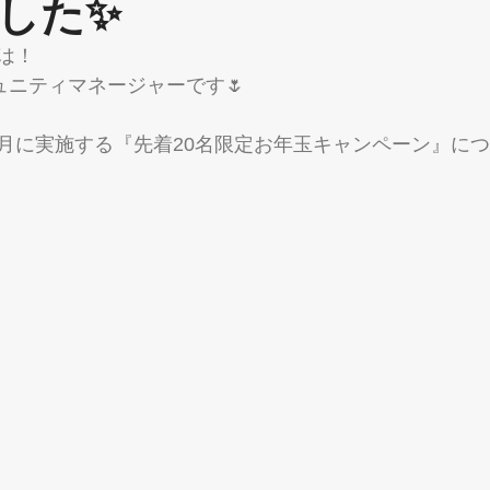
した✨
は！
ミュニティマネージャーです🌷
月に実施する『先着20名限定お年玉キャンペーン』に