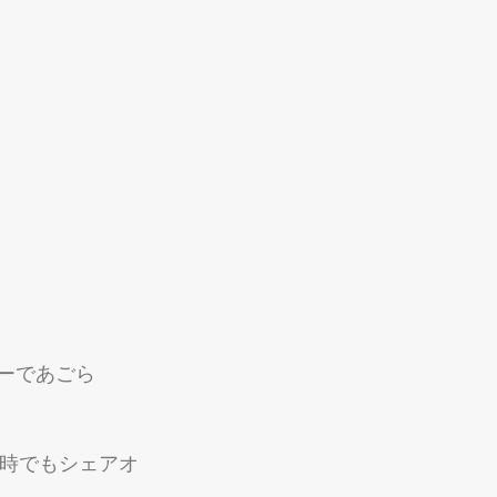
ターであごら
な時でもシェアオ