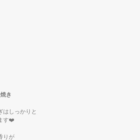
姜焼き
ぎはしっかりと
す❤️
香りが