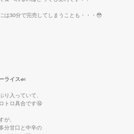
には30分で完売してしまうことも・・・😳
ーライス
🍛
ぷり入っていて、
ロトロ具合です🤤
すが、
多分甘口と中辛の