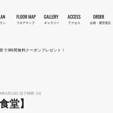
LAN
FLOOR MAP
GALLERY
ACCESS
ORDER
プラン​
​フロアマップ
​ギャラリー
​アクセス
企画・運営受託
答で3時間無料クーポンプレゼント！
24年3月13日
読了時間: 2分
食堂】