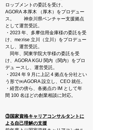
ロップメントの委託を受け、
AGORA 本厚⽊ （厚⽊）をプロデュー
ス。　　神奈川県ベンチャー⽀援拠点
として運営受託。
・2023 年、多摩信⽤⾦庫様の委託を受
け、me:rise ⽴川（⽴川）をプロデュー
スし、運営受託。
　同年、関東学院⼤学様の委託を受
け、AGORA KGU 関内（関内）をプロ
デュ ースし、運営受託。
・2024 年 9 ⽉に上記 4 拠点を分社とい
う形で㈱AGORA 設⽴し、CEO 就任。
・経営の傍ら、各拠点の IM として年
間 100 名ほどの創業相談に対応。
③国家資格キャリアコンサルタントに
よる自己理解の支援