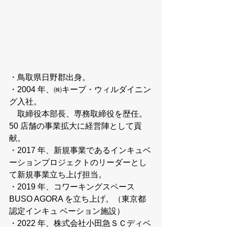
・⿃取県⽇野郡出⾝。
・2004 年、㈱キープ・ウィルダイニン
グ⼊社。
　取締役本部⻑、専務取締役を歴任。
50 店舗の事業拡⼤に経営陣として貢
献。
・2017 年、新規事業であるインキュベ
ーションプロジェクトのリーダーとし
て新規事業⽴ち上げ担当。
・2019 年、コワーキングスペース 
BUSO AGORA を⽴ち上げ。（東京都
認定インキュ ベーション施設）
・2022 年、株式会社⼩⽥急ＳＣディベ