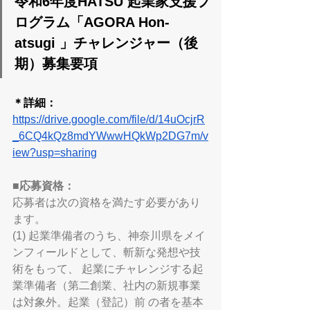
令和6年度HATSU 起業家支援プ
ログラム「AGORA Hon-
atsugi 」チャレンジャー（後
期）募集要項
＊詳細：
https://drive.google.com/file/d/14uOcjrR
_6CQ4kQz8mdYWwwHQkWp2DG7m/v
iew?usp=sharing
■応募資格： 
応募者は次の資格を満たす必要があり
ます。
(1) 起業準備者のうち、神奈川県をメイ
ンフィールドとして、斬新な発想や技
術をもって、 起業にチャレンジする起
業準備者（第二創業、社内の新規事業
は対象外。起業（登記）前 の者を基本