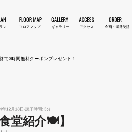
LAN
FLOOR MAP
GALLERY
ACCESS
ORDER
プラン​
​フロアマップ
​ギャラリー
​アクセス
企画・運営受託
答で3時間無料クーポンプレゼント！
24年12月18日
読了時間: 3分
食堂紹介🍽️】