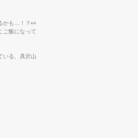
かも…！？👀
こご飯になって
ている、具沢山