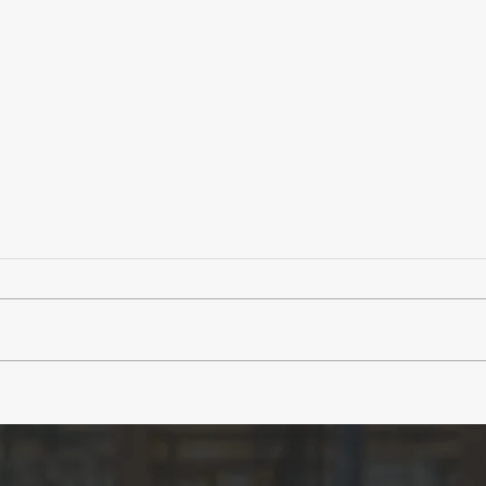
【イベント】最近、夢中にな
【A
ってることありますか？8月
夏、
のLUNCH meets TALKは
ーキ
「大人の好奇心シェアラン
WOR