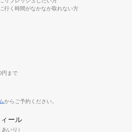
にリフレッシュしたい方
に行く時間がなかなか取れない方
00円まで
ム
からご予約ください。
フィール
 あいり）