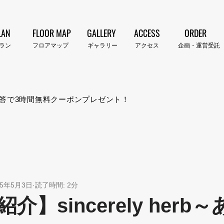
LAN
FLOOR MAP
GALLERY
ACCESS
ORDER
プラン​
​フロアマップ
​ギャラリー
​アクセス
企画・運営受託
答で3時間無料クーポンプレゼント！
25年5月3日
読了時間: 2分
介】sincerely herb